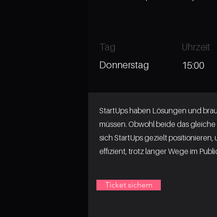
Tag
Uhrzeit
Donnerstag
15:00
StartUps haben Lösungen und brauc
müssen. Obwohl beide das gleiche Z
sich StartUps gezielt positioniere
effizient, trotz langer Wege im Publi
Ticket sichern