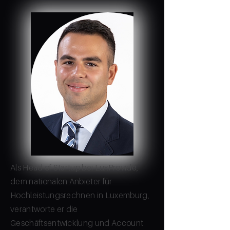
Als Head of Startup bei LuxProvide,
dem nationalen Anbieter für
Hochleistungsrechnen in Luxemburg,
verantworte er die
Geschäftsentwicklung und Account