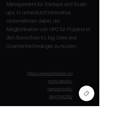
Management für Startups und Scale-
ups. Er unterstützt innovative
Unternehmen dabei, die
Möglichkeiten von HPC für Projekte in
den Bereichen KI, Big Data und
Quantentechnologie zu nutzen.
< Back
https://www.linkedin.co
m/in/vittorio-
santonocito-
964764255/